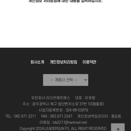
개인정보 처리방침에 대한 내용을 입력하십시오.
회사소개
개인정보처리방침
이용약관
유한회사 리더썬에프에스
대표 : 유재형
주소 : 광주광역시 북구 첨단벤처소로 37번 10(월출동)
사업자등록번호 : 324-86-02679
TEL : 062.971.2211
FAX : 062.971.2247
개인정보책임관리자 : 홍길동
이메일 : lds2211@hanmail.net
Copyright 2024 LEADERSUN FS. ALL RIGHT RESERVED.