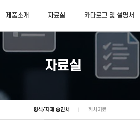
제품소개
자료실
카다로그 및 설명서
수신기
회사연혁
중계기
회사비전
감지기
형식/자재 승인서
자료실
유도등
오시는길
회사자료
기타제품
카다로그
공지사항
설명서
질문과
자료실
형식/자재 승인서
회사자료