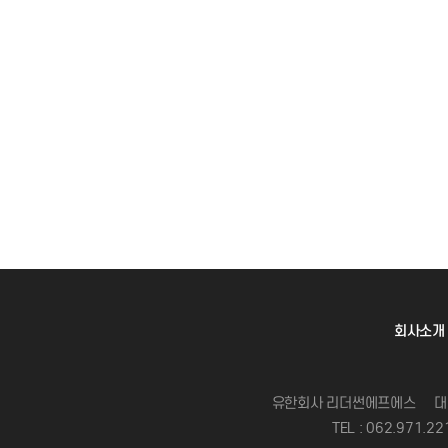
회사소개
유한회사 리더썬에프에스
대
TEL : 062.971.22