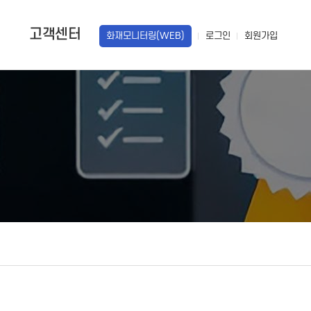
고객센터
화재모니터링(WEB)
로그인
회원가입
답변
견적문의
설치갤러리