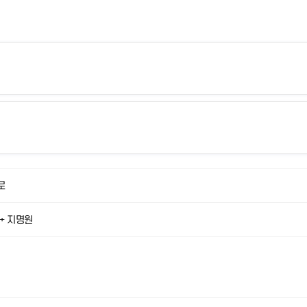
로
 + 지명원