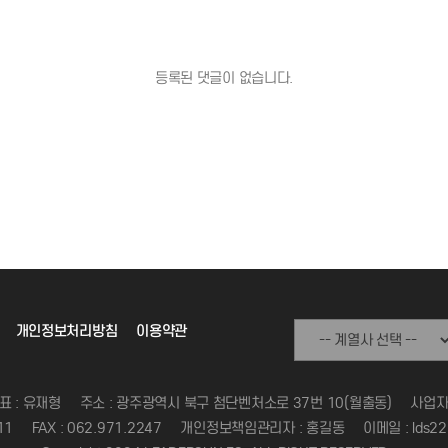
등록된 댓글이 없습니다.
개인정보처리방침
이용약관
표 : 유재형
주소 : 광주광역시 북구 첨단벤처소로 37번 10(월출동)
사업자등
11
FAX : 062.971.2247
개인정보책임관리자 : 홍길동
이메일 : lds22