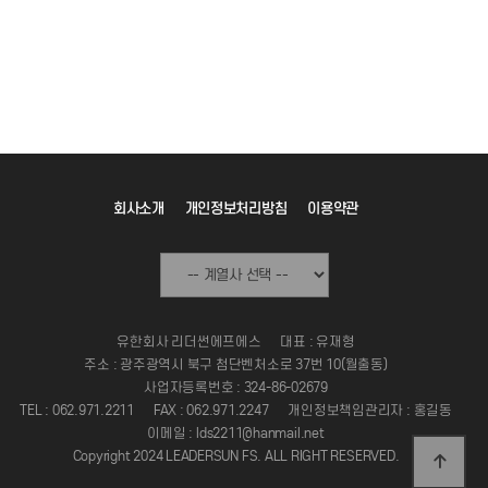
회사소개
개인정보처리방침
이용약관
유한회사 리더썬에프에스
대표 : 유재형
주소 : 광주광역시 북구 첨단벤처소로 37번 10(월출동)
사업자등록번호 : 324-86-02679
TEL : 062.971.2211
FAX : 062.971.2247
개인정보책임관리자 : 홍길동
이메일 : lds2211@hanmail.net
Copyright 2024 LEADERSUN FS. ALL RIGHT RESERVED.