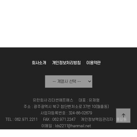
회사소개
개인정보처리방침
이용약관
유한회사 리더썬에프에스
대표 : 유재형
주소 : 광주광역시 북구 첨단벤처소로 37번 10(월출동)
사업자등록번호 : 324-86-02679
TEL : 062.971.2211
FAX : 062.971.2247
개인정보책임관리자 : 홍길동
이메일 : lds2211@hanmail.net
Copyright 2024 LEADERSUN FS. ALL RIGHT RESERVED.