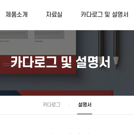
제품소개
자료실
카다로그 및 설명서
수신기
회사연혁
중계기
회사비전
감지기
형식/자재 승인서
자료실
유도등
오시는길
회사자료
기타제품
카다로그
공지사항
설명서
질문과
카다로그 및 설명서
카다로그
설명서