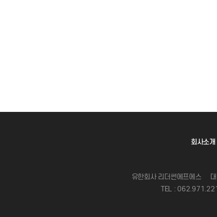
회사소개
유한회사 리더썬에프에스
대
TEL : 062.971.22