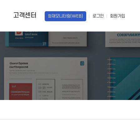
고객센터
화재모니터링(WEB)
로그인
회원가입
답변
견적문의
설치갤러리