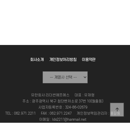
회사소개
개인정보처리방침
이용약관
유한회사 리더썬에프에스
대표 : 유재형
주소 : 광주광역시 북구 첨단벤처소로 37번 10(월출동)
사업자등록번호 : 324-86-02679
TEL : 062.971.2211
FAX : 062.971.2247
개인정보책임관리자 : 홍길동
이메일 : lds2211@hanmail.net
Copyright 2024 LEADERSUN FS. ALL RIGHT RESERVED.