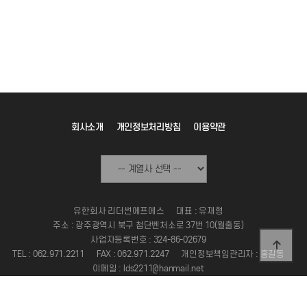
회사소개
개인정보처리방침
이용약관
유한회사 리더썬에프에스
대표 : 유재형
주소 : 광주광역시 북구 첨단벤처소로 37번 10(월출동)
사업자등록번호 : 324-86-02679
TEL : 062.971.2211
FAX : 062.971.2247
개인정보책임관리자 : 홍길동
이메일 : lds2211@hanmail.net
Copyright 2024 LEADERSUN FS. ALL RIGHT RESERVED.